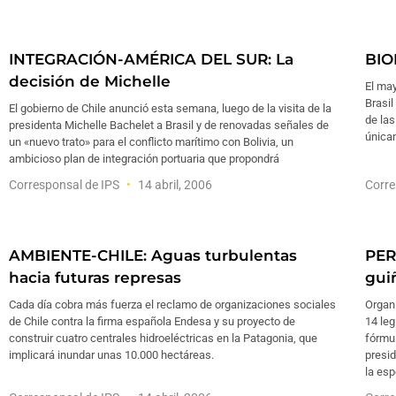
INTEGRACIÓN-AMÉRICA DEL SUR: La
BIO
decisión de Michelle
El ma
Brasil
El gobierno de Chile anunció esta semana, luego de la visita de la
de las
presidenta Michelle Bachelet a Brasil y de renovadas señales de
únicam
un «nuevo trato» para el conflicto marítimo con Bolivia, un
ambicioso plan de integración portuaria que propondrá
Corresponsal de IPS
14 abril, 2006
Corre
AMBIENTE-CHILE: Aguas turbulentas
PER
hacia futuras represas
gui
Cada día cobra más fuerza el reclamo de organizaciones sociales
Organ
de Chile contra la firma española Endesa y su proyecto de
14 leg
construir cuatro centrales hidroeléctricas en la Patagonia, que
fórmul
implicará inundar unas 10.000 hectáreas.
presid
la es