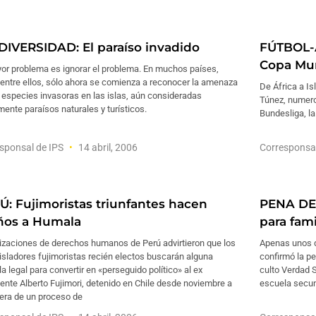
DIVERSIDAD: El paraíso invadido
FÚTBOL-A
Copa Mun
yor problema es ignorar el problema. En muchos países,
 entre ellos, sólo ahora se comienza a reconocer la amenaza
De África a Is
 especies invasoras en las islas, aún consideradas
Túnez, numero
ente paraísos naturales y turísticos.
Bundesliga, la
sponsal de IPS
14 abril, 2006
Corresponsa
Ú: Fujimoristas triunfantes hacen
PENA DE
ños a Humala
para fam
izaciones de derechos humanos de Perú advirtieron que los
Apenas unos d
isladores fujimoristas recién electos buscarán alguna
confirmó la p
a legal para convertir en «perseguido político» al ex
culto Verdad 
ente Alberto Fujimori, detenido en Chile desde noviembre a
escuela secun
pera de un proceso de