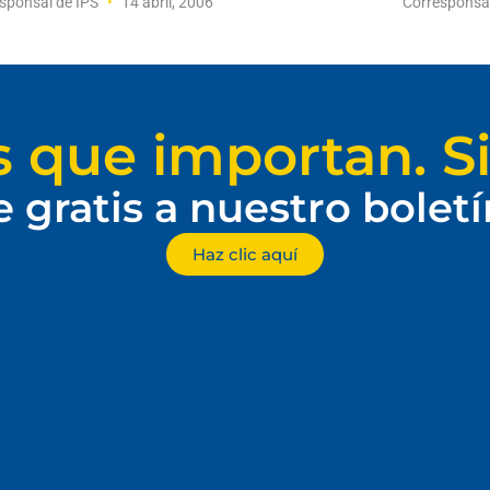
sponsal de IPS
14 abril, 2006
Corresponsa
s que importan. Si
e gratis a nuestro bolet
Haz clic aquí