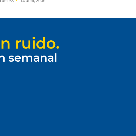
l de IPS
14 abril, 2006
n ruido.
ín semanal