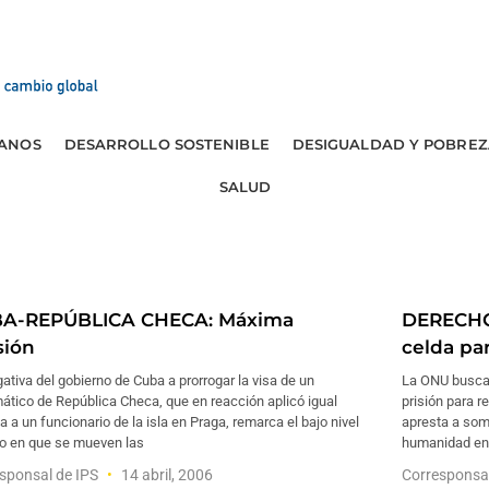
ANOS
DESARROLLO SOSTENIBLE
DESIGUALDAD Y POBREZ
SALUD
A-REPÚBLICA CHECA: Máxima
DERECHO
sión
celda par
ativa del gobierno de Cuba a prorrogar la visa de un
La ONU busca 
ático de República Checa, que en reacción aplicó igual
prisión para re
 a un funcionario de la isla en Praga, remarca el bajo nivel
apresta a som
co en que se mueven las
humanidad en 
sponsal de IPS
14 abril, 2006
Corresponsa