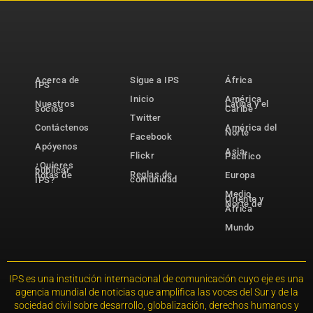
Acerca de
Sigue a IPS
África
IPS
Inicio
América
Nuestros
Latina y el
socios
Caribe
Twitter
Contáctenos
América del
Norte
Facebook
Apóyenos
Asia-
Flickr
Pacífico
¿Quieres
publicar
Reglas de
notas de
Europa
comunidad
IPS?
Medio
Oriente y
Norte de
África
Mundo
IPS es una institución internacional de comunicación cuyo eje es una
agencia mundial de noticias que amplifica las voces del Sur y de la
sociedad civil sobre desarrollo, globalización, derechos humanos y