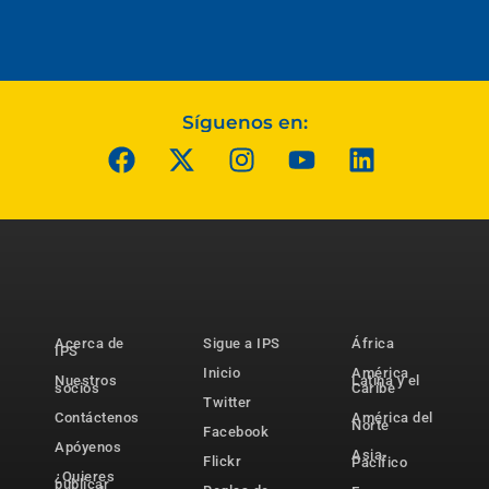
Síguenos en:
Acerca de
Sigue a IPS
África
IPS
Inicio
América
Nuestros
Latina y el
socios
Caribe
Twitter
Contáctenos
América del
Norte
Facebook
Apóyenos
Asia-
Flickr
Pacífico
¿Quieres
publicar