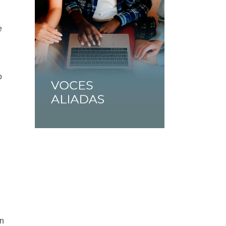
e
o
an