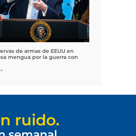
servas de armas de EEUU en
osa mengua por la guerra con
>>
n ruido.
ín semanal