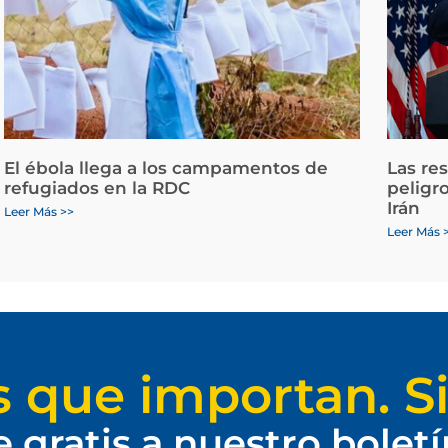
El ébola llega a los campamentos de
Las re
refugiados en la RDC
peligr
Irán
Leer Más >>
Leer Más 
s que importan. Si
e gratis a nuestro bolet