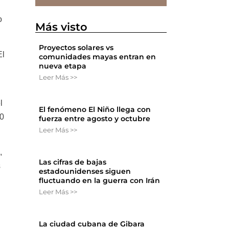
o
Más visto
Proyectos solares vs
El
comunidades mayas entran en
nueva etapa
Leer Más >>
l
El fenómeno El Niño llega con
00
fuerza entre agosto y octubre
Leer Más >>
,
Las cifras de bajas
s
estadounidenses siguen
fluctuando en la guerra con Irán
Leer Más >>
La ciudad cubana de Gibara