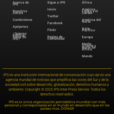
Acerca de
Sigue a IPS
África
IPS
Inicio
América
Nuestros
Latina y el
socios
Caribe
Twitter
Contáctenos
América del
Norte
Facebook
Apóyenos
Asia-
Flickr
Pacífico
¿Quieres
publicar
Reglas de
notas de
Europa
comunidad
IPS?
Medio
Oriente y
Norte de
África
Mundo
IPS es una institución internacional de comunicación cuyo eje es una
agencia mundial de noticias que amplifica las voces del Sur y de la
sociedad civil sobre desarrollo, globalización, derechos humanos y
ambiente. Copyright © 2025 IPS-Inter Press Service. Todos los
derechos reservados.
IPS es la única organización periodística mundial con más
personal y corresponsales en el mundo en desarrollo que en los
países ricos. DONAR