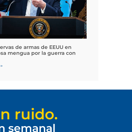
servas de armas de EEUU en
osa mengua por la guerra con
>>
n ruido.
ín semanal