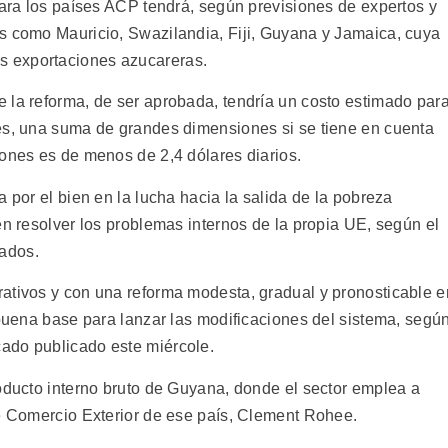
para los países ACP tendrá, según previsiones de expertos y
s como Mauricio, Swazilandia, Fiji, Guyana y Jamaica, cuya
 exportaciones azucareras.
 la reforma, de ser aprobada, tendría un costo estimado par
es, una suma de grandes dimensiones si se tiene en cuenta
iones es de menos de 2,4 dólares diarios.
 por el bien en la lucha hacia la salida de la pobreza
en resolver los problemas internos de la propia UE, según el
ados.
ativos y con una reforma modesta, gradual y pronosticable e
 buena base para lanzar las modificaciones del sistema, segú
ado publicado este miércole.
roducto interno bruto de Guyana, donde el sector emplea a
de Comercio Exterior de ese país, Clement Rohee.