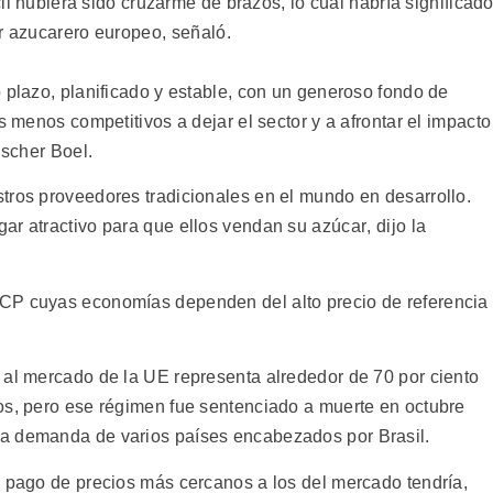
ácil hubiera sido cruzarme de brazos, lo cual habría significad
r azucarero europeo, señaló.
 plazo, planificado y estable, con un generoso fondo de
s menos competitivos a dejar el sector y a afrontar el impacto
ischer Boel.
tros proveedores tradicionales en el mundo en desarrollo.
r atractivo para que ellos vendan su azúcar, dijo la
CP cuyas economías dependen del alto precio de referencia
 al mercado de la UE representa alrededor de 70 por ciento
os, pero ese régimen fue sentenciado a muerte en octubre
a demanda de varios países encabezados por Brasil.
l pago de precios más cercanos a los del mercado tendría,