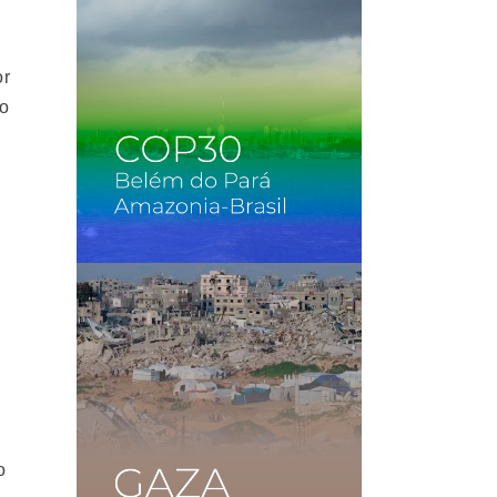
or
do
o