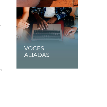
a
n
n