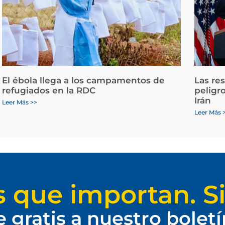
El ébola llega a los campamentos de
Las re
refugiados en la RDC
peligr
Irán
Leer Más >>
Leer Más 
s que importan. Si
e gratis a nuestro bolet