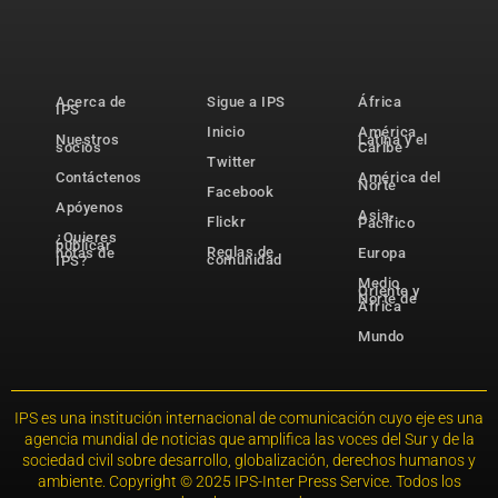
Acerca de
Sigue a IPS
África
IPS
Inicio
América
Nuestros
Latina y el
socios
Caribe
Twitter
Contáctenos
América del
Norte
Facebook
Apóyenos
Asia-
Flickr
Pacífico
¿Quieres
publicar
Reglas de
notas de
Europa
comunidad
IPS?
Medio
Oriente y
Norte de
África
Mundo
IPS es una institución internacional de comunicación cuyo eje es una
agencia mundial de noticias que amplifica las voces del Sur y de la
sociedad civil sobre desarrollo, globalización, derechos humanos y
ambiente. Copyright © 2025 IPS-Inter Press Service. Todos los