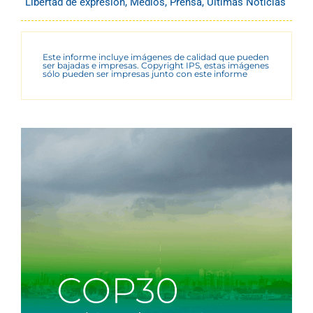
Libertad de expresión
,
Medios
,
Prensa
,
Últimas Noticias
Este informe incluye imágenes de calidad que pueden
ser bajadas e impresas. Copyright IPS, estas imágenes
sólo pueden ser impresas junto con este informe