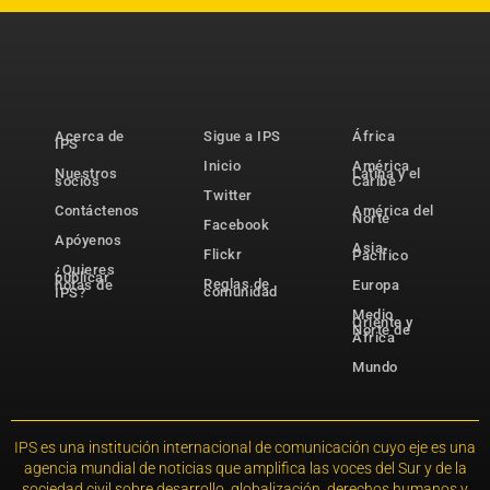
Acerca de
Sigue a IPS
África
IPS
Inicio
América
Nuestros
Latina y el
socios
Caribe
Twitter
Contáctenos
América del
Norte
Facebook
Apóyenos
Asia-
Flickr
Pacífico
¿Quieres
publicar
Reglas de
notas de
Europa
comunidad
IPS?
Medio
Oriente y
Norte de
África
Mundo
IPS es una institución internacional de comunicación cuyo eje es una
agencia mundial de noticias que amplifica las voces del Sur y de la
sociedad civil sobre desarrollo, globalización, derechos humanos y