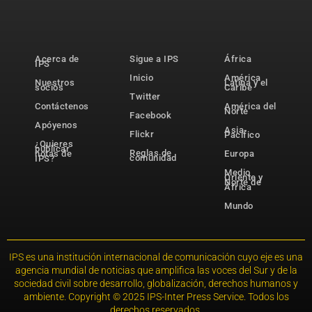
Acerca de
Sigue a IPS
África
IPS
Inicio
América
Nuestros
Latina y el
socios
Caribe
Twitter
Contáctenos
América del
Norte
Facebook
Apóyenos
Asia-
Flickr
Pacífico
¿Quieres
publicar
Reglas de
notas de
Europa
comunidad
IPS?
Medio
Oriente y
Norte de
África
Mundo
IPS es una institución internacional de comunicación cuyo eje es una
agencia mundial de noticias que amplifica las voces del Sur y de la
sociedad civil sobre desarrollo, globalización, derechos humanos y
ambiente. Copyright © 2025 IPS-Inter Press Service. Todos los
derechos reservados.