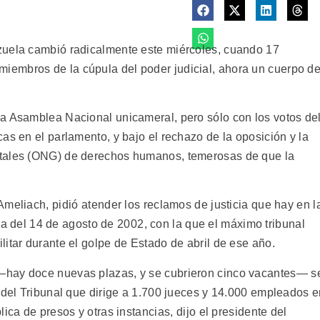
zuela cambió radicalmente este miércoles, cuando 17
embros de la cúpula del poder judicial, ahora un cuerpo d
a Asamblea Nacional unicameral, pero sólo con los votos de
as en el parlamento, y bajo el rechazo de la oposición y la
ntales (ONG) de derechos humanos, temerosas de que la
meliach, pidió atender los reclamos de justicia que hay en l
cia del 14 de agosto de 2002, con la que el máximo tribunal
itar durante el golpe de Estado de abril de ese año.
hay doce nuevas plazas, y se cubrieron cinco vacantes— s
o del Tribunal que dirige a 1.700 jueces y 14.000 empleados 
ica de presos y otras instancias, dijo el presidente del