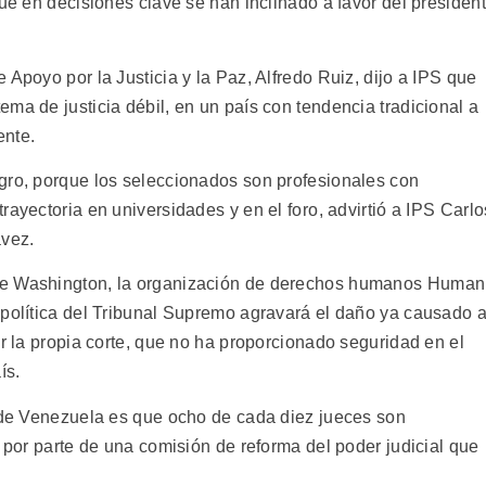
que en decisiones clave se han inclinado a favor del presiden
 Apoyo por la Justicia y la Paz, Alfredo Ruiz, dijo a IPS que
ma de justicia débil, en un país con tendencia tradicional a
nte.
gro, porque los seleccionados son profesionales con
ayectoria en universidades y en el foro, advirtió a IPS Carlo
ávez.
de Washington, la organización de derechos humanos Human
 política del Tribunal Supremo agravará el daño ya causado a
or la propia corte, que no ha proporcionado seguridad en el
s.
a de Venezuela es que ocho de cada diez jueces son
a por parte de una comisión de reforma del poder judicial que