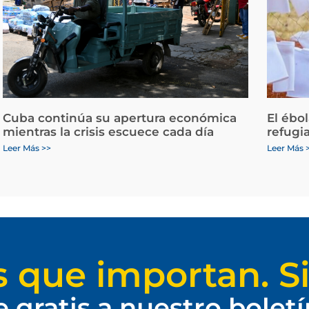
Cuba continúa su apertura económica
El ébo
mientras la crisis escuece cada día
refugi
Leer Más >>
Leer Más 
s que importan. Si
e gratis a nuestro bolet