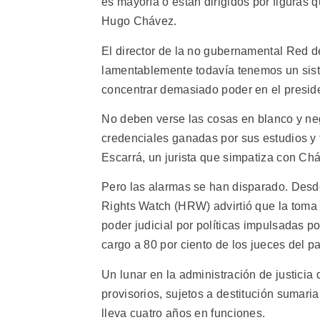
es mayoría o están dirigidos por figuras 
Hugo Chávez.
El director de la no gubernamental Red de
lamentablemente todavía tenemos un siste
concentrar demasiado poder en el preside
No deben verse las cosas en blanco y ne
credenciales ganadas por sus estudios y tr
Escarrá, un jurista que simpatiza con Ch
Pero las alarmas se han disparado. Des
Rights Watch (HRW) advirtió que la toma
poder judicial por políticas impulsadas p
cargo a 80 por ciento de los jueces del paí
Un lunar en la administración de justici
provisorios, sujetos a destitución sumari
lleva cuatro años en funciones.