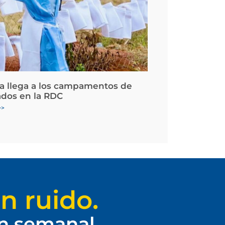
la llega a los campamentos de
ados en la RDC
>>
n ruido.
ín semanal