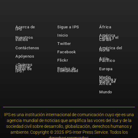
Acerca de
Sigue a IPS
África
IPS
Inicio
América
Nuestros
Latina y el
socios
Caribe
Twitter
Contáctenos
América del
Norte
Facebook
Apóyenos
Asia-
Flickr
Pacífico
¿Quieres
publicar
Reglas de
notas de
Europa
comunidad
IPS?
Medio
Oriente y
Norte de
África
Mundo
IPS es una institución internacional de comunicación cuyo eje es una
agencia mundial de noticias que amplifica las voces del Sur y de la
sociedad civil sobre desarrollo, globalización, derechos humanos y
ambiente. Copyright © 2025 IPS-Inter Press Service. Todos los
derechos reservados.