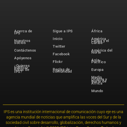
Acerca de
Sigue a IPS
África
IPS
Inicio
América
Nuestros
Latina y el
socios
Caribe
Twitter
Contáctenos
América del
Norte
Facebook
Apóyenos
Asia-
Flickr
Pacífico
¿Quieres
publicar
Reglas de
notas de
Europa
comunidad
IPS?
Medio
Oriente y
Norte de
África
Mundo
IPS es una institución internacional de comunicación cuyo eje es una
agencia mundial de noticias que amplifica las voces del Sur y de la
sociedad civil sobre desarrollo, globalización, derechos humanos y