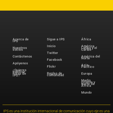
Acerca de
Sigue a IPS
África
IPS
Inicio
América
Nuestros
Latina y el
socios
Caribe
Twitter
Contáctenos
América del
Norte
Facebook
Apóyenos
Asia-
Flickr
Pacífico
¿Quieres
publicar
Reglas de
notas de
Europa
comunidad
IPS?
Medio
Oriente y
Norte de
África
Mundo
IPS es una institución internacional de comunicación cuyo eje es una