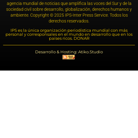
agencia mundial de noticias que amplifica las voces del Sur y de la
sociedad civil sobre desarrollo, globalización, derechos humanos y
ambiente. Copyright © 2025 IPS-Inter Press Service. Todos los
derechos reservados.
IPS es la única organización periodística mundial con más
personal y corresponsales en el mundo en desarrollo que en los
países ricos. DONAR
Desarrollo & Hosting: Atiko.Studio