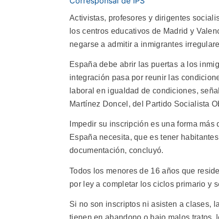
Corresponsal de IPS
Activistas, profesores y dirigentes social
los centros educativos de Madrid y Valen
negarse a admitir a inmigrantes irregular
España debe abrir las puertas a los inmi
integración pasa por reunir las condicio
laboral en igualdad de condiciones, seña
Martínez Doncel, del Partido Socialista 
Impedir su inscripción es una forma más 
España necesita, que es tener habitantes
documentación, concluyó.
Todos los menores de 16 años que residen
por ley a completar los ciclos primario y
Si no son inscriptos ni asisten a clases, 
tienen en abandono o bajo malos tratos, l