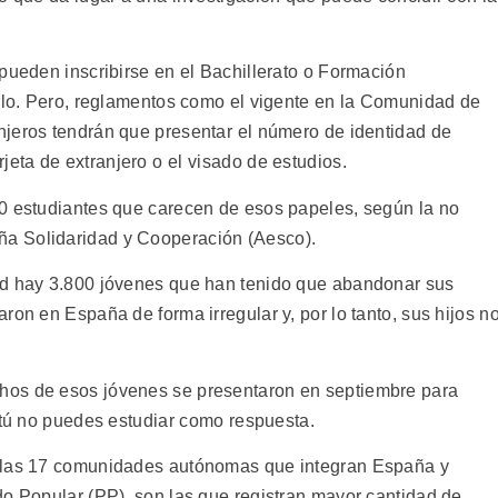
pueden inscribirse en el Bachillerato o Formación
erlo. Pero, reglamentos como el vigente en la Comunidad de
jeros tendrán que presentar el número de identidad de
arjeta de extranjero o el visado de estudios.
00 estudiantes que carecen de esos papeles, según la no
a Solidaridad y Cooperación (Aesco).
id hay 3.800 jóvenes que han tenido que abandonar sus
ron en España de forma irregular y, por lo tanto, sus hijos n
hos de esos jóvenes se presentaron en septiembre para
 tú no puedes estudiar como respuesta.
e las 17 comunidades autónomas que integran España y
do Popular (PP), son las que registran mayor cantidad de