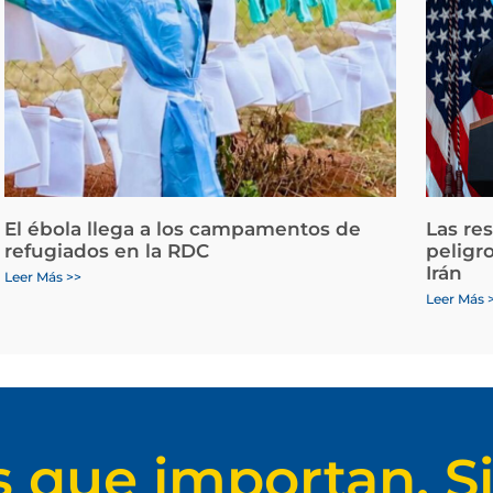
El ébola llega a los campamentos de
Las re
refugiados en la RDC
peligr
Irán
Leer Más >>
Leer Más 
s que importan. Si