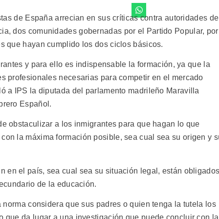
istas de España arrecian en sus críticas contra autoridades de
cia, dos comunidades gobernadas por el Partido Popular, por
es que hayan cumplido los dos ciclos básicos.
grantes y para ello es indispensable la formación, ya que la
nes profesionales necesarias para competir en el mercado
ló a IPS la diputada del parlamento madrileño Maravilla
Obrero Español.
de obstaculizar a los inmigrantes para que hagan lo que
 con la máxima formación posible, sea cual sea su origen y s
 en el país, sea cual sea su situación legal, están obligado
 secundario de la educación.
la norma considera que sus padres o quien tenga la tutela los
o que da lugar a una investigación que puede concluir con la