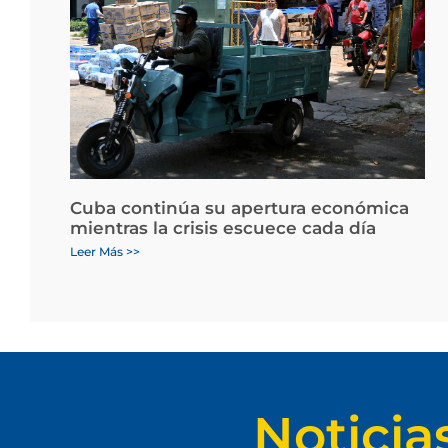
Cuba continúa su apertura económica
mientras la crisis escuece cada día
Leer Más >>
Noticia