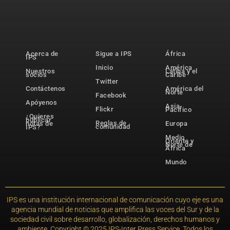
Acerca de
Sigue a IPS
África
IPS
Inicio
América
Nuestros
Latina y el
socios
Caribe
Twitter
Contáctenos
América del
Norte
Facebook
Apóyenos
Asia-
Flickr
Pacífico
¿Quieres
publicar
Reglas de
notas de
Europa
comunidad
IPS?
Medio
Oriente y
Norte de
África
Mundo
IPS es una institución internacional de comunicación cuyo eje es una
agencia mundial de noticias que amplifica las voces del Sur y de la
sociedad civil sobre desarrollo, globalización, derechos humanos y
ambiente. Copyright © 2025 IPS-Inter Press Service. Todos los