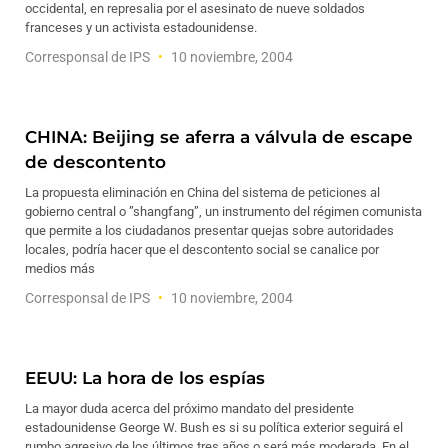
occidental, en represalia por el asesinato de nueve soldados
franceses y un activista estadounidense.
Corresponsal de IPS
10 noviembre, 2004
CHINA: Beijing se aferra a válvula de escape
de descontento
La propuesta eliminación en China del sistema de peticiones al
gobierno central o ”shangfang”, un instrumento del régimen comunista
que permite a los ciudadanos presentar quejas sobre autoridades
locales, podría hacer que el descontento social se canalice por
medios más
Corresponsal de IPS
10 noviembre, 2004
EEUU: La hora de los espías
La mayor duda acerca del próximo mandato del presidente
estadounidense George W. Bush es si su política exterior seguirá el
rumbo agresivo de los últimos tres años o será más moderada. En el