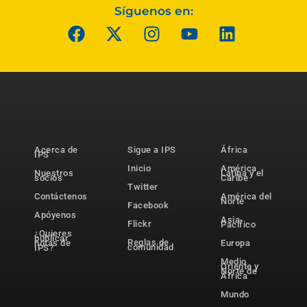
Síguenos en:
Acerca de
Sigue a IPS
África
IPS
Inicio
América
Nuestros
Latina y el
socios
Caribe
Twitter
Contáctenos
América del
Norte
Facebook
Apóyenos
Asia-
Flickr
Pacífico
¿Quieres
publicar
Reglas de
notas de
Europa
comunidad
IPS?
Medio
Oriente y
Norte de
África
Mundo