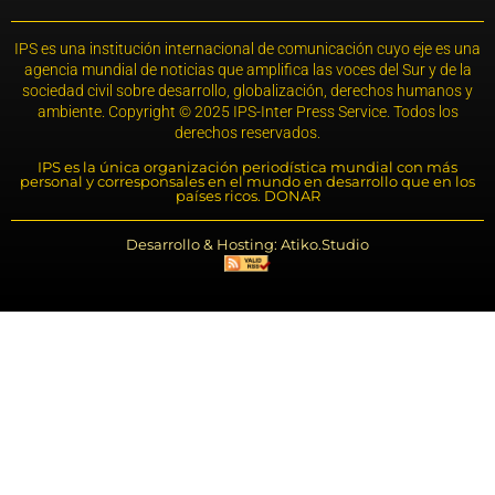
IPS es una institución internacional de comunicación cuyo eje es una
agencia mundial de noticias que amplifica las voces del Sur y de la
sociedad civil sobre desarrollo, globalización, derechos humanos y
ambiente. Copyright © 2025 IPS-Inter Press Service. Todos los
derechos reservados.
IPS es la única organización periodística mundial con más
personal y corresponsales en el mundo en desarrollo que en los
países ricos. DONAR
Desarrollo & Hosting: Atiko.Studio