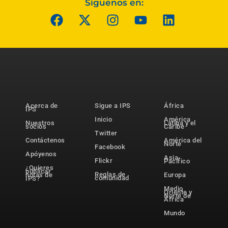
Síguenos en:
Acerca de
Sigue a IPS
África
IPS
Inicio
América
Nuestros
Latina y el
socios
Caribe
Twitter
Contáctenos
América del
Norte
Facebook
Apóyenos
Asia-
Flickr
Pacífico
¿Quieres
publicar
Reglas de
notas de
Europa
comunidad
IPS?
Medio
Oriente y
Norte de
África
Mundo