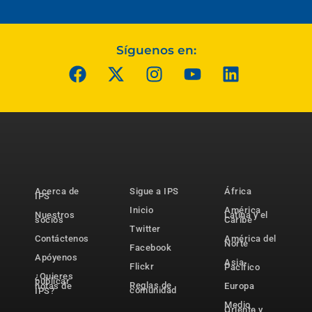
Síguenos en:
Acerca de
Sigue a IPS
África
IPS
Inicio
América
Nuestros
Latina y el
socios
Caribe
Twitter
Contáctenos
América del
Norte
Facebook
Apóyenos
Asia-
Flickr
Pacífico
¿Quieres
publicar
Reglas de
notas de
Europa
comunidad
IPS?
Medio
Oriente y