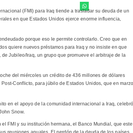
rnacional (FMI) para Iraq tiende a trasladar su deuda de un
terales en que Estados Unidos ejerce enorme influencia,
endeudado porque eso le permite controlarlo. Creo que en
dos quiere nuevos préstamos para Iraq y no insiste en que
 de Jubileo/Iraq, un grupo que promueve el arbitraje de la
noche del miércoles un crédito de 436 millones de dólares
Post-Conflicto, para júbilo de Estados Unidos, que en marz
ito en el apoyo de la comunidad internacional a Iraq, celebr
 John Snow.
 el FMI y su institución hermana, el Banco Mundial, que este
sus reuniones anuales. El perdón de la deuda de los países