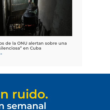
os de la ONU alertan sobre una
silenciosa” en Cuba
>>
n ruido.
ín semanal