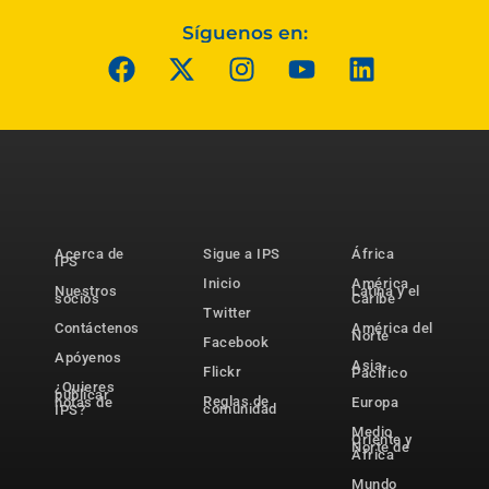
Síguenos en:
Acerca de
Sigue a IPS
África
IPS
Inicio
América
Nuestros
Latina y el
socios
Caribe
Twitter
Contáctenos
América del
Norte
Facebook
Apóyenos
Asia-
Flickr
Pacífico
¿Quieres
publicar
Reglas de
notas de
Europa
comunidad
IPS?
Medio
Oriente y
Norte de
África
Mundo