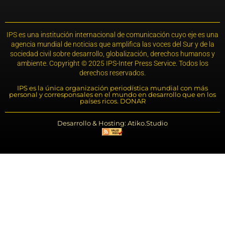
IPS es una institución internacional de comunicación cuyo eje es una
agencia mundial de noticias que amplifica las voces del Sur y de la
sociedad civil sobre desarrollo, globalización, derechos humanos y
ambiente. Copyright © 2025 IPS-Inter Press Service. Todos los
derechos reservados.
IPS es la única organización periodística mundial con más
personal y corresponsales en el mundo en desarrollo que en los
países ricos. DONAR
Desarrollo & Hosting: Atiko.Studio