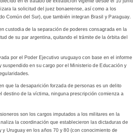
blecido en el tratado de extradición vigente desde el 10 juni
izara la solicitud del juez bonaerense, así como a los
do Común del Sur), que también integran Brasil y Paraguay.
 en custodia de la separación de poderes consagrada en la
citud de su par argentina, quitando el trámite de la órbita del
ivada por el Poder Ejecutivo uruguayo con base en el informe
oy suspendido en su cargo por el Ministerio de Educación y
regularidades.
en que la desaparición forzada de personas es un delito
l destino de la víctima, ninguna prescripción comienza a
isioneros son los cargos imputados a los militares en la
aliza la coordinación que establecieron las dictaduras de
ay y Uruguay en los años 70 y 80 (con conocimiento de