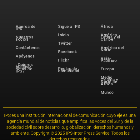
Acerca de
Sigue a IPS
África
IPS
Inicio
América
Nuestros
Latina y el
socios
Caribe
Twitter
Contáctenos
América del
Norte
Facebook
Apóyenos
Asia-
Flickr
Pacífico
¿Quieres
publicar
Reglas de
notas de
Europa
comunidad
IPS?
Medio
Oriente y
Norte de
África
Mundo
IPS es una institución internacional de comunicación cuyo eje es una
agencia mundial de noticias que amplifica las voces del Sur y de la
sociedad civil sobre desarrollo, globalización, derechos humanos y
ambiente. Copyright © 2025 IPS-Inter Press Service. Todos los
derechos reservados.