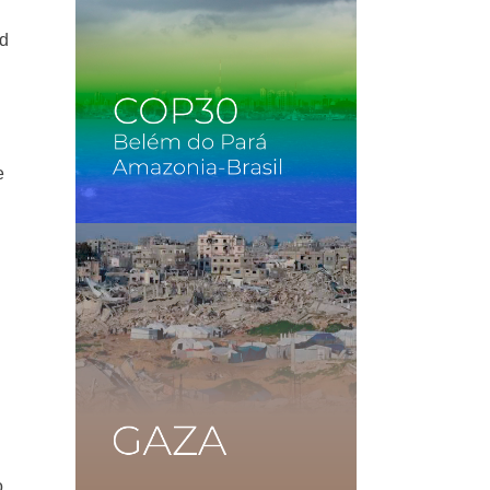
ad
e
o,