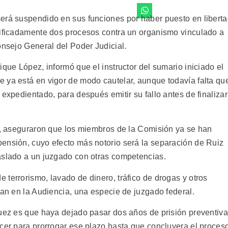
erá suspendido en sus funciones por haber puesto en libert
tificadamente dos procesos contra un organismo vinculado a
onsejo General del Poder Judicial.
ique López, informó que el instructor del sumario iniciado el
 ya está en vigor de modo cautelar, aunque todavía falta qu
 expedientado, para después emitir su fallo antes de finalizar
se, aseguraron que los miembros de la Comisión ya se han
ensión, cuyo efecto más notorio será la separación de Ruiz
aslado a un juzgado con otras competencias.
terrorismo, lavado de dinero, tráfico de drogas y otros
gan en la Audiencia, una especie de juzgado federal.
juez es que haya dejado pasar dos años de prisión preventiva
ecer para prorrogar ese plazo hasta que concluyera el proces