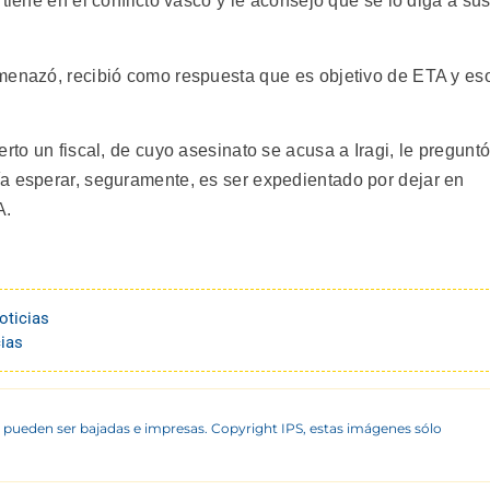
tiene en el conflicto vasco y le aconsejó que se lo diga a su
menazó, recibió como respuesta que es objetivo de ETA y es
rto un fiscal, de cuyo asesinato se acusa a Iragi, le pregunt
a esperar, seguramente, es ser expedientado por dejar en
A.
oticias
ias
 pueden ser bajadas e impresas. Copyright IPS, estas imágenes sólo