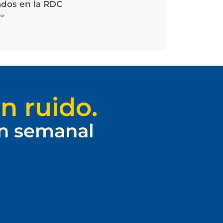
ados en la RDC
>>
n ruido.
ín semanal