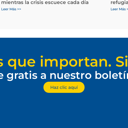
mientras la crisis escuece cada día
refugi
Leer Más >>
Leer Más 
s que importan. Si
e gratis a nuestro bolet
Haz clic aquí