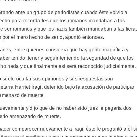
arando ante un grupo de periodistas cuando éste volvió a
ovecho para recordarles que los romanos mandaban a los
 de ser romanos y que los nazis también mandaban a las fiera
os por el mero hecho de serlo, apuntó entonces.
nes, entre quienes considera que hay gente magnífica y
aber tenido, tener y seguir teniendo la seguridad de que los
o nada y que finalmente así será reconocido judicialmente.
 suele ocultar sus opiniones y sus respuestas son
etarra Harriet Iragi, detenido bajo la acusación de participar
o amenazó de muerte.
nuevamente y dijo que de no haber sido juez le pegaría dos
aberlo amenazado de muerte.
 hacer comparecer nuevamente a Iragi, éste le preguntó a él s