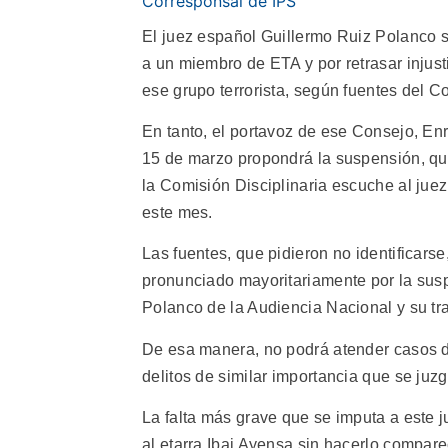
Corresponsal de IPS
El juez español Guillermo Ruiz Polanco s
a un miembro de ETA y por retrasar injus
ese grupo terrorista, según fuentes del C
En tanto, el portavoz de ese Consejo, Enr
15 de marzo propondrá la suspensión, que
la Comisión Disciplinaria escuche al juez
este mes.
Las fuentes, que pidieron no identificar
pronunciado mayoritariamente por la susp
Polanco de la Audiencia Nacional y su tr
De esa manera, no podrá atender casos de 
delitos de similar importancia que se juz
La falta más grave que se imputa a este 
al etarra Ibai Ayensa sin hacerlo compar