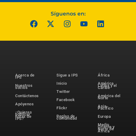
Síguenos en:
Acerca de
Sigue a IPS
África
IPS
Inicio
América
Nuestros
Latina y el
socios
Caribe
Twitter
Contáctenos
América del
Norte
Facebook
Apóyenos
Asia-
Flickr
Pacífico
¿Quieres
publicar
Reglas de
notas de
Europa
comunidad
IPS?
Medio
Oriente y
Norte de
África