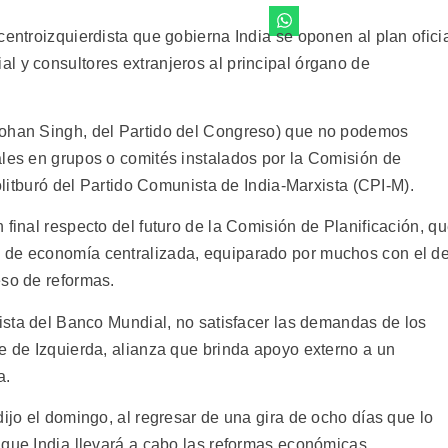
centroizquierdista que gobierna India se oponen al plan ofici
l y consultores extranjeros al principal órgano de
mohan Singh, del Partido del Congreso) que no podemos
ales en grupos o comités instalados por la Comisión de
politburó del Partido Comunista de India-Marxista (CPI-M).
 final respecto del futuro de la Comisión de Planificación, q
 de economía centralizada, equiparado por muchos con el d
eso de reformas.
mista del Banco Mundial, no satisfacer las demandas de los
e de Izquierda, alianza que brinda apoyo externo a un
a.
dijo el domingo, al regresar de una gira de ocho días que lo
que India llevará a cabo las reformas económicas.