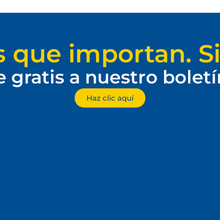
s que importan. Si
e gratis a nuestro bolet
Haz clic aquí