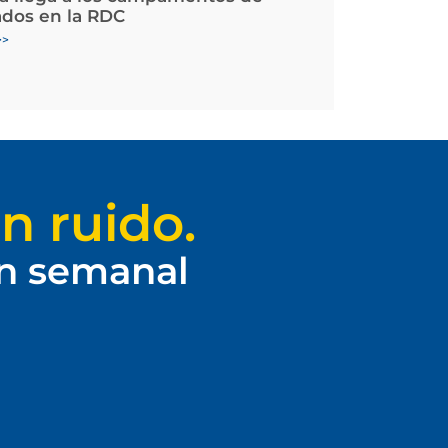
ados en la RDC
>>
n ruido.
ín semanal