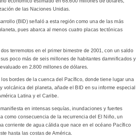
año económico estimado en 68.600 millones de dólares,
zación de las Naciones Unidas.
arrollo (BID) señaló a esta región como una de las más
laneta, pues abarca al menos cuatro placas tectónicas
 dos terremotos en el primer bimestre de 2001, con un saldo
e sus poco más de seis millones de habitantes damnificados y
 evaluado en 2.800 millones de dólares.
 los bordes de la cuenca del Pacífico, donde tiene lugar una
a y volcánica del planeta, añade el BID en su informe especial
América Latina y el Caribe.
 manifiesta en intensas sequías, inundaciones y fuertes
a como consecuencia de la recurrencia del El Niño, un
na corriente de agua cálida que nace en el océano Pacífico
este hasta las costas de América.