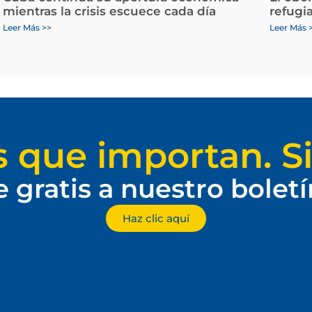
mientras la crisis escuece cada día
refugi
Leer Más >>
Leer Más 
s que importan. Si
e gratis a nuestro bolet
Haz clic aquí