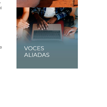
,
l
vo
l