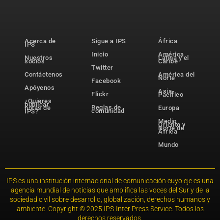
Acerca de
Sigue a IPS
África
IPS
Inicio
América
Nuestros
Latina y el
socios
Caribe
Twitter
Contáctenos
América del
Norte
Facebook
Apóyenos
Asia-
Flickr
Pacífico
¿Quieres
publicar
Reglas de
notas de
Europa
comunidad
IPS?
Medio
Oriente y
Norte de
África
Mundo
IPS es una institución internacional de comunicación cuyo eje es una
agencia mundial de noticias que amplifica las voces del Sur y de la
sociedad civil sobre desarrollo, globalización, derechos humanos y
ambiente. Copyright © 2025 IPS-Inter Press Service. Todos los
derechos reservados.