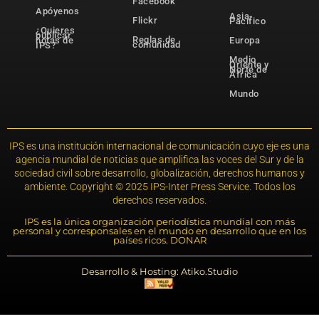
Facebook
Apóyenos
Asia-
Flickr
Pacífico
¿Quieres
publicar
Reglas de
notas de
Europa
comunidad
IPS?
Medio
Oriente y
Norte de
África
Mundo
IPS es una institución internacional de comunicación cuyo eje es una
agencia mundial de noticias que amplifica las voces del Sur y de la
sociedad civil sobre desarrollo, globalización, derechos humanos y
ambiente. Copyright © 2025 IPS-Inter Press Service. Todos los
derechos reservados.
IPS es la única organización periodística mundial con más
personal y corresponsales en el mundo en desarrollo que en los
países ricos. DONAR
Desarrollo & Hosting: Atiko.Studio