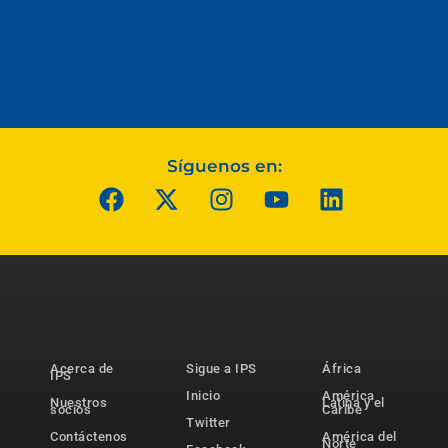
Síguenos en:
Acerca de
Sigue a IPS
África
IPS
Inicio
América
Nuestros
Latina y el
socios
Caribe
Twitter
Contáctenos
América del
Norte