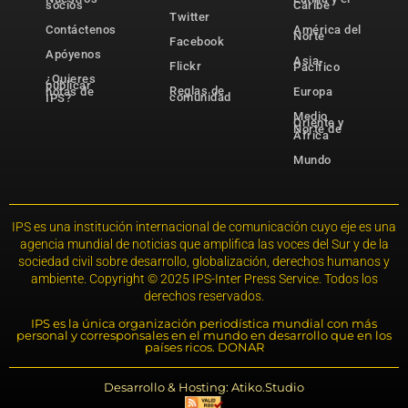
socios
Caribe
Twitter
Contáctenos
América del
Norte
Facebook
Apóyenos
Asia-
Flickr
Pacífico
¿Quieres
publicar
Reglas de
notas de
Europa
comunidad
IPS?
Medio
Oriente y
Norte de
África
Mundo
IPS es una institución internacional de comunicación cuyo eje es una
agencia mundial de noticias que amplifica las voces del Sur y de la
sociedad civil sobre desarrollo, globalización, derechos humanos y
ambiente. Copyright © 2025 IPS-Inter Press Service. Todos los
derechos reservados.
IPS es la única organización periodística mundial con más
personal y corresponsales en el mundo en desarrollo que en los
países ricos. DONAR
Desarrollo & Hosting: Atiko.Studio