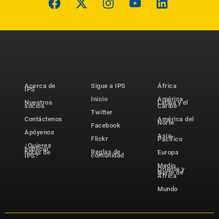
Acerca de
Sigue a IPS
África
IPS
Inicio
América
Nuestros
Latina y el
socios
Caribe
Twitter
Contáctenos
América del
Norte
Facebook
Apóyenos
Asia-
Flickr
Pacífico
¿Quieres
publicar
Reglas de
notas de
Europa
comunidad
IPS?
Medio
Oriente y
Norte de
África
Mundo