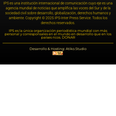
IPS es una institución internacional de comunicación cuyo eje es una
agencia mundial de noticias que amplifica las voces del Sur y de la
sociedad civil sobre desarrollo, globalización, derechos humanos y
ambiente. Copyright © 2025 IPS-Inter Press Service. Todos los
derechos reservados.
IPS es la única organización periodística mundial con más
personal y corresponsales en el mundo en desarrollo que en los
países ricos. DONAR
Desarrollo & Hosting: Atiko.Studio