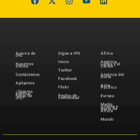
Acerca de
Sigue a IPS
África
IPS
Inicio
América
Nuestros
Latina y el
socios
Caribe
Twitter
Contáctenos
América del
Norte
Facebook
Apóyenos
Asia-
Flickr
Pacífico
¿Quieres
publicar
Reglas de
notas de
Europa
comunidad
IPS?
Medio
Oriente y
Norte de
África
Mundo