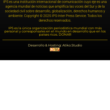
IPS es una institución internacional de comunicación cuyo eje es una
agencia mundial de noticias que amplifica las voces del Sur y de la
sociedad civil sobre desarrollo, globalización, derechos humanos y
ambiente. Copyright © 2025 IPS-Inter Press Service. Todos los
derechos reservados.
IPS es la única organización periodística mundial con más
personal y corresponsales en el mundo en desarrollo que en los
países ricos. DONAR
Desarrollo & Hosting: Atiko.Studio