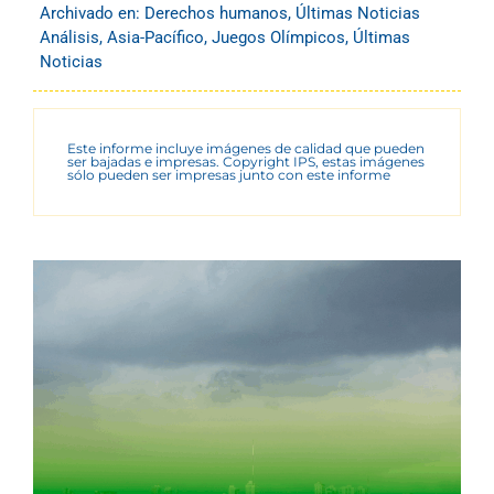
Archivado en:
Derechos humanos
,
Últimas Noticias
Análisis
,
Asia-Pacífico
,
Juegos Olímpicos
,
Últimas
Noticias
Este informe incluye imágenes de calidad que pueden
ser bajadas e impresas. Copyright IPS, estas imágenes
sólo pueden ser impresas junto con este informe