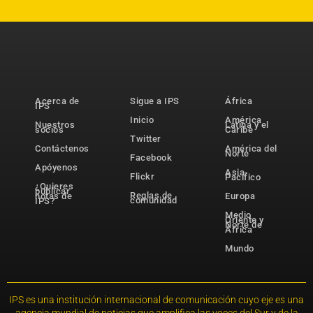
Acerca de
Sigue a IPS
África
IPS
Inicio
América
Nuestros
Latina y el
socios
Caribe
Twitter
Contáctenos
América del
Norte
Facebook
Apóyenos
Asia-
Flickr
Pacífico
¿Quieres
publicar
Reglas de
notas de
Europa
comunidad
IPS?
Medio
Oriente y
Norte de
África
Mundo
IPS es una institución internacional de comunicación cuyo eje es una
agencia mundial de noticias que amplifica las voces del Sur y de la