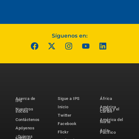
Síguenos en:
Acerca de
Sigue a IPS
África
IPS
Inicio
América
Nuestros
Latina y el
socios
Caribe
Twitter
Contáctenos
América del
Norte
Facebook
Apóyenos
Asia-
Flickr
Pacífico
¿Quieres
publicar