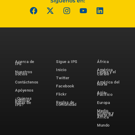
Síguenos en:
Acerca de
Sigue a IPS
África
IPS
Inicio
América
Nuestros
Latina y el
socios
Caribe
Twitter
Contáctenos
América del
Norte
Facebook
Apóyenos
Asia-
Flickr
Pacífico
¿Quieres
publicar
Reglas de
notas de
Europa
comunidad
IPS?
Medio
Oriente y
Norte de
África
Mundo