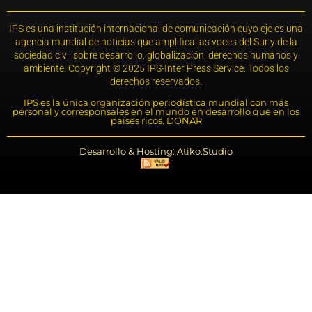
IPS es una institución internacional de comunicación cuyo eje es una
agencia mundial de noticias que amplifica las voces del Sur y de la
sociedad civil sobre desarrollo, globalización, derechos humanos y
ambiente. Copyright © 2025 IPS-Inter Press Service. Todos los
derechos reservados.
IPS es la única organización periodística mundial con más
personal y corresponsales en el mundo en desarrollo que en los
países ricos. DONAR
Desarrollo & Hosting: Atiko.Studio