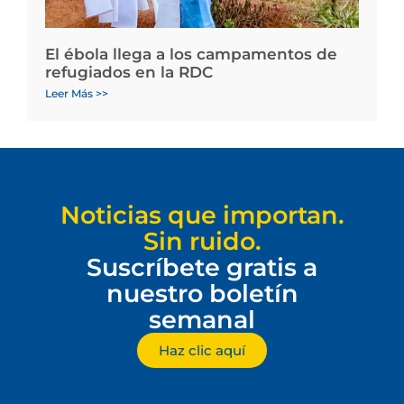
El ébola llega a los campamentos de
refugiados en la RDC
Leer Más >>
Noticias que importan.
Sin ruido.
Suscríbete gratis a
nuestro boletín
semanal
Haz clic aquí