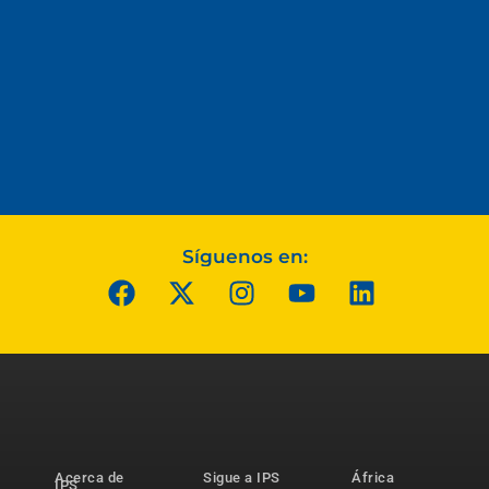
Síguenos en:
Acerca de
Sigue a IPS
África
IPS