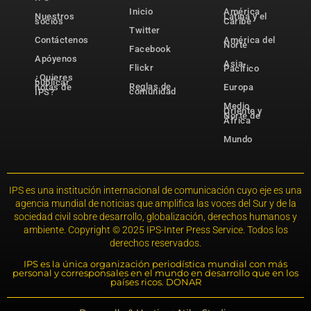
Inicio
América
Nuestros
Latina y el
socios
Caribe
Twitter
Contáctenos
América del
Norte
Facebook
Apóyenos
Asia-
Flickr
Pacífico
¿Quieres
publicar
Reglas de
notas de
Europa
comunidad
IPS?
Medio
Oriente y
Norte de
África
Mundo
IPS es una institución internacional de comunicación cuyo eje es una
agencia mundial de noticias que amplifica las voces del Sur y de la
sociedad civil sobre desarrollo, globalización, derechos humanos y
ambiente. Copyright © 2025 IPS-Inter Press Service. Todos los
derechos reservados.
IPS es la única organización periodística mundial con más
personal y corresponsales en el mundo en desarrollo que en los
países ricos. DONAR