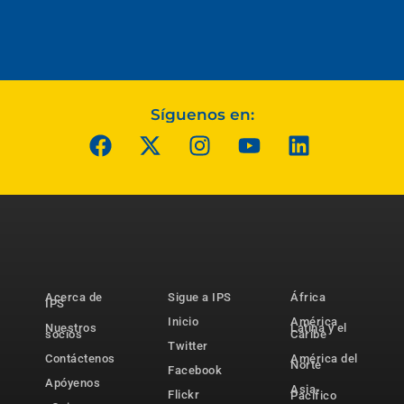
Síguenos en:
Acerca de
Sigue a IPS
África
IPS
Inicio
América
Nuestros
Latina y el
socios
Caribe
Twitter
Contáctenos
América del
Norte
Facebook
Apóyenos
Asia-
Flickr
Pacífico