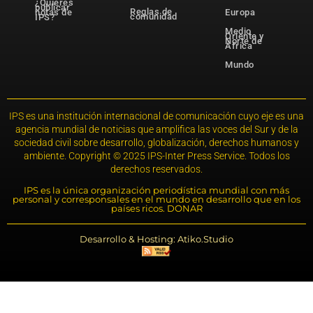
¿Quieres
publicar
Reglas de
notas de
Europa
comunidad
IPS?
Medio
Oriente y
Norte de
África
Mundo
IPS es una institución internacional de comunicación cuyo eje es una
agencia mundial de noticias que amplifica las voces del Sur y de la
sociedad civil sobre desarrollo, globalización, derechos humanos y
ambiente. Copyright © 2025 IPS-Inter Press Service. Todos los
derechos reservados.
IPS es la única organización periodística mundial con más
personal y corresponsales en el mundo en desarrollo que en los
países ricos. DONAR
Desarrollo & Hosting: Atiko.Studio