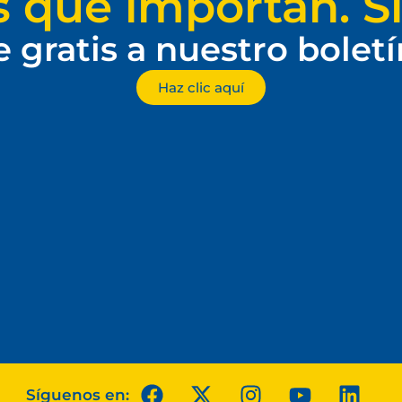
s que importan. Si
e gratis a nuestro bolet
Haz clic aquí
Síguenos en: