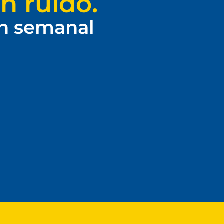
n ruido.
ín semanal