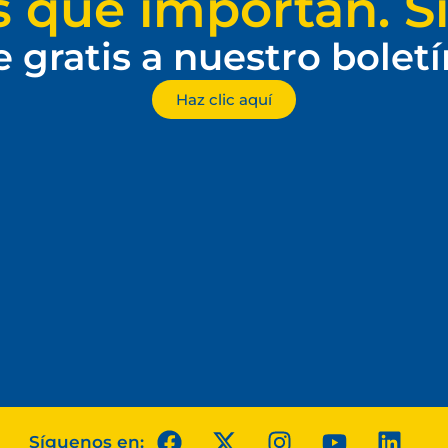
s que importan. Si
e gratis a nuestro bolet
Haz clic aquí
Síguenos en: