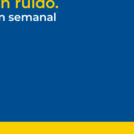
n ruido.
ín semanal