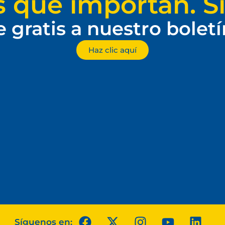
s que importan. Si
e gratis a nuestro bolet
Haz clic aquí
Síguenos en: