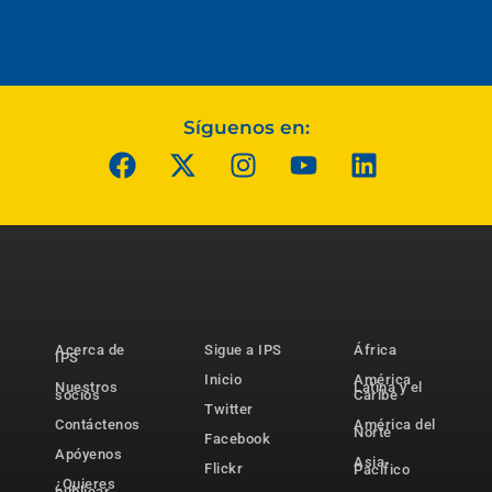
Síguenos en:
Acerca de
Sigue a IPS
África
IPS
Inicio
América
Nuestros
Latina y el
socios
Caribe
Twitter
Contáctenos
América del
Norte
Facebook
Apóyenos
Asia-
Flickr
Pacífico
¿Quieres
publicar