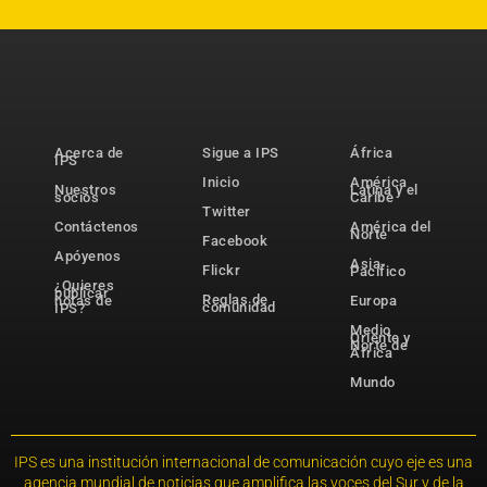
Acerca de
Sigue a IPS
África
IPS
Inicio
América
Nuestros
Latina y el
socios
Caribe
Twitter
Contáctenos
América del
Norte
Facebook
Apóyenos
Asia-
Flickr
Pacífico
¿Quieres
publicar
Reglas de
notas de
Europa
comunidad
IPS?
Medio
Oriente y
Norte de
África
Mundo
IPS es una institución internacional de comunicación cuyo eje es una
agencia mundial de noticias que amplifica las voces del Sur y de la