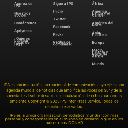
Acerca de
Sigue a IPS
África
IPS
Inicio
América
Nuestros
Latina y el
socios
Caribe
Twitter
Contáctenos
América del
Norte
Facebook
Apóyenos
Asia-
Flickr
Pacífico
¿Quieres
publicar
Reglas de
notas de
Europa
comunidad
IPS?
Medio
Oriente y
Norte de
África
Mundo
IPS es una institución internacional de comunicación cuyo eje es una
agencia mundial de noticias que amplifica las voces del Sur y de la
sociedad civil sobre desarrollo, globalización, derechos humanos y
ambiente. Copyright © 2025 IPS-Inter Press Service. Todos los
derechos reservados.
IPS es la única organización periodística mundial con más
personal y corresponsales en el mundo en desarrollo que en los
países ricos. DONAR