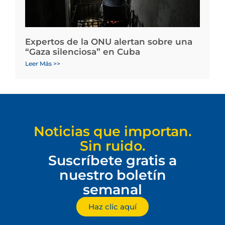
Expertos de la ONU alertan sobre una
“Gaza silenciosa” en Cuba
Leer Más >>
Noticias que importan.
Sin ruido.
Suscríbete gratis a
nuestro boletín
semanal
Haz clic aquí