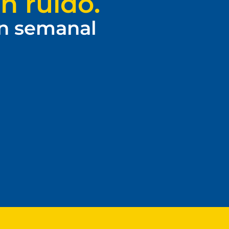
n ruido.
ín semanal