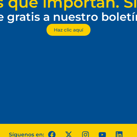
s que importan. Si
e gratis a nuestro bolet
Haz clic aquí
Síguenos en: