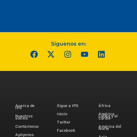
Síguenos en:
Acerca de
Sigue a IPS
África
IPS
Inicio
América
Nuestros
Latina y el
socios
Caribe
Twitter
Contáctenos
América del
Norte
Facebook
Apóyenos
Asia-