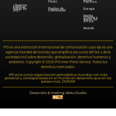
Flickr
Pacífico
¿Quieres
publicar
Reglas de
notas de
Europa
comunidad
IPS?
Medio
Oriente y
Norte de
África
Mundo
IPS es una institución internacional de comunicación cuyo eje es una
agencia mundial de noticias que amplifica las voces del Sur y de la
sociedad civil sobre desarrollo, globalización, derechos humanos y
ambiente. Copyright © 2025 IPS-Inter Press Service. Todos los
derechos reservados.
IPS es la única organización periodística mundial con más
personal y corresponsales en el mundo en desarrollo que en los
países ricos. DONAR
Desarrollo & Hosting: Atiko.Studio