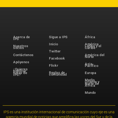
Acerca de
Sigue a IPS
África
IPS
Inicio
América
Nuestros
Latina y el
socios
Caribe
Twitter
Contáctenos
América del
Norte
Facebook
Apóyenos
Asia-
Flickr
Pacífico
¿Quieres
publicar
Reglas de
notas de
Europa
comunidad
IPS?
Medio
Oriente y
Norte de
África
Mundo
IPS es una institución internacional de comunicación cuyo eje es una
agencia mundial de noticias que amplifica las voces del Sur y de la