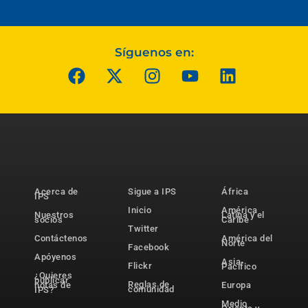
Síguenos en:
Acerca de
Sigue a IPS
África
IPS
Inicio
América
Nuestros
Latina y el
socios
Caribe
Twitter
Contáctenos
América del
Norte
Facebook
Apóyenos
Asia-
Flickr
Pacífico
¿Quieres
publicar
Reglas de
notas de
Europa
comunidad
IPS?
Medio