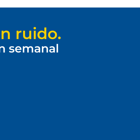
n ruido.
ín semanal