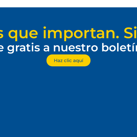
s que importan. Si
e gratis a nuestro bolet
Haz clic aquí