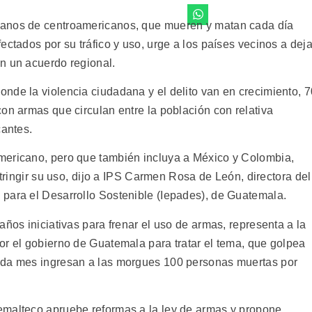
manos de centroamericanos, que mueren y matan cada día
ectados por su tráfico y uso, urge a los países vecinos a deja
on un acuerdo regional.
nde la violencia ciudadana y el delito van en crecimiento, 7
on armas que circulan entre la población con relativa
cantes.
mericano, pero que también incluya a México y Colombia,
stringir su uso, dijo a IPS Carmen Rosa de León, directora del
para el Desarrollo Sostenible (Iepades), de Guatemala.
años iniciativas para frenar el uso de armas, representa a la
or el gobierno de Guatemala para tratar el tema, que golpea
ada mes ingresan a las morgues 100 personas muertas por
emalteco apruebe reformas a la ley de armas y propone