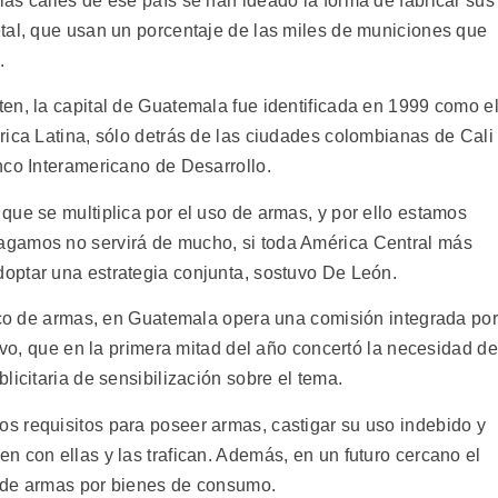
as calles de ese país se han ideado la forma de fabricar sus
tal, que usan un porcentaje de las miles de municiones que
.
en, la capital de Guatemala fue identificada en 1999 como e
rica Latina, sólo detrás de las ciudades colombianas de Cali
nco Interamericano de Desarrollo.
que se multiplica por el uso de armas, y por ello estamos
agamos no servirá de mucho, si toda América Central más
ptar una estrategia conjunta, sostuvo De León.
fico de armas, en Guatemala opera una comisión integrada por
tivo, que en la primera mitad del año concertó la necesidad de
licitaria de sensibilización sobre el tema.
s requisitos para poseer armas, castigar su uso indebido y
 con ellas y las trafican. Además, en un futuro cercano el
 de armas por bienes de consumo.