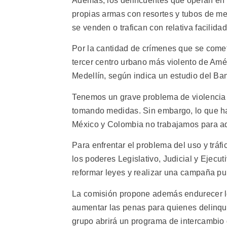
Además, los delincuentes que operan en l
propias armas con resortes y tubos de me
se venden o trafican con relativa facilidad
Por la cantidad de crímenes que se comet
tercer centro urbano más violento de Amé
Medellín, según indica un estudio del Ba
Tenemos un grave problema de violencia 
tomando medidas. Sin embargo, lo que h
México y Colombia no trabajamos para ado
Para enfrentar el problema del uso y trá
los poderes Legislativo, Judicial y Ejecu
reformar leyes y realizar una campaña pub
La comisión propone además endurecer lo
aumentar las penas para quienes delinquen
grupo abrirá un programa de intercambio