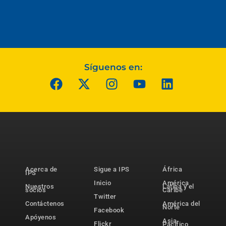
Síguenos en:
Acerca de
Sigue a IPS
África
IPS
Inicio
América
Nuestros
Latina y el
socios
Caribe
Twitter
Contáctenos
América del
Norte
Facebook
Apóyenos
Asia-
Flickr
Pacífico