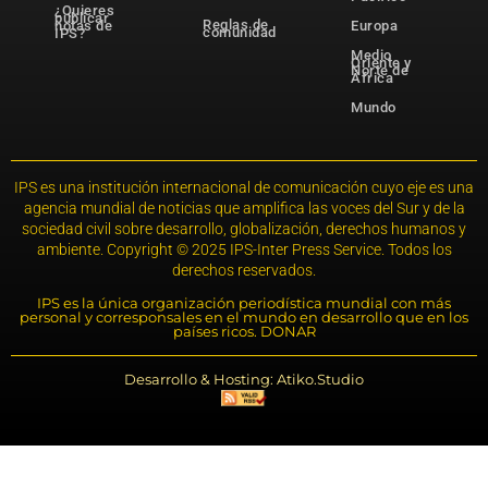
¿Quieres
publicar
Reglas de
notas de
Europa
comunidad
IPS?
Medio
Oriente y
Norte de
África
Mundo
IPS es una institución internacional de comunicación cuyo eje es una
agencia mundial de noticias que amplifica las voces del Sur y de la
sociedad civil sobre desarrollo, globalización, derechos humanos y
ambiente. Copyright © 2025 IPS-Inter Press Service. Todos los
derechos reservados.
IPS es la única organización periodística mundial con más
personal y corresponsales en el mundo en desarrollo que en los
países ricos. DONAR
Desarrollo & Hosting: Atiko.Studio