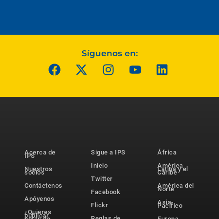
Síguenos en:
Acerca de
Sigue a IPS
África
IPS
Inicio
América
Nuestros
Latina y el
socios
Caribe
Twitter
Contáctenos
América del
Norte
Facebook
Apóyenos
Asia-
Flickr
Pacífico
¿Quieres
publicar
Reglas de
notas de
Europa