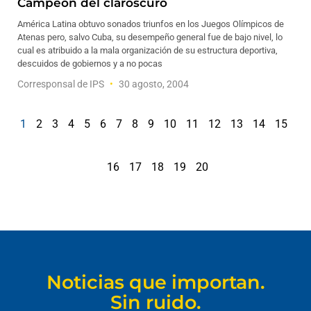
Campeón del claroscuro
América Latina obtuvo sonados triunfos en los Juegos Olímpicos de
Atenas pero, salvo Cuba, su desempeño general fue de bajo nivel, lo
cual es atribuido a la mala organización de su estructura deportiva,
descuidos de gobiernos y a no pocas
Corresponsal de IPS
30 agosto, 2004
1
2
3
4
5
6
7
8
9
10
11
12
13
14
15
16
17
18
19
20
Noticias que importan.
Sin ruido.