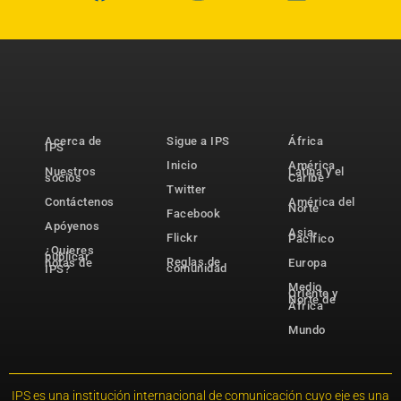
Acerca de
Sigue a IPS
África
IPS
Inicio
América
Nuestros
Latina y el
socios
Caribe
Twitter
Contáctenos
América del
Norte
Facebook
Apóyenos
Asia-
Flickr
Pacífico
¿Quieres
publicar
Reglas de
notas de
Europa
comunidad
IPS?
Medio
Oriente y
Norte de
África
Mundo
IPS es una institución internacional de comunicación cuyo eje es una